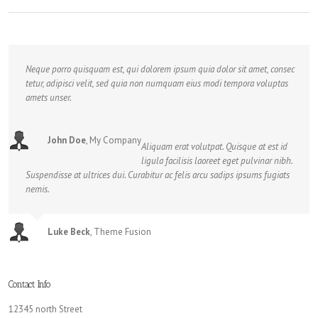
Neque porro quisquam est, qui dolorem ipsum quia dolor sit amet, consec
tetur, adipisci velit, sed quia non numquam eius modi tempora voluptas
amets unser.
John Doe
,
My Company
Aliquam erat volutpat. Quisque at est id
ligula facilisis laoreet eget pulvinar nibh.
Suspendisse at ultrices dui. Curabitur ac felis arcu sadips ipsums fugiats
nemis.
Luke Beck
,
Theme Fusion
Contact Info
12345 north Street