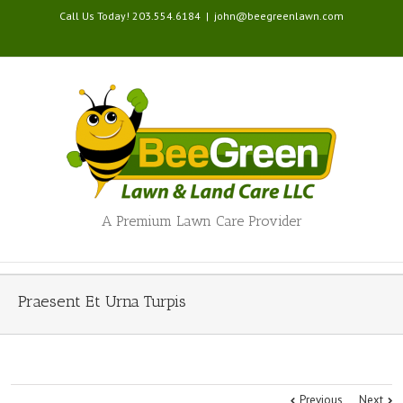
Call Us Today! 203.554.6184
|
john@beegreenlawn.com
A Premium Lawn Care Provider
Praesent Et Urna Turpis
Previous
Next