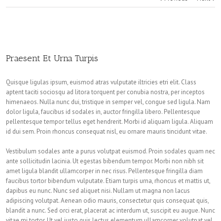
Praesent Et Urna Turpis
Quisque ligulas ipsum, euismod atras vulputate iltricies etri elit. Class
aptent taciti sociosqu ad litora torquent per conubia nostra, per inceptos
himenaeos. Nulla nunc dui, tristique in semper vel, congue sed ligula. Nam
dolor ligula, faucibus id sodales in, auctor fringilla libero. Pellentesque
pellentesque tempor tellus eget hendrerit. Morbi id aliquam ligula. Aliquam
id dui sem. Proin rhoncus consequat nisl, eu ornare mauris tincidunt vitae.
Vestibulum sodales ante a purus volutpat euismod. Proin sodales quam nec
ante sollicitudin lacinia. Ut egestas bibendum tempor. Morbi non nibh sit
amet ligula blandit ullamcorper in nec risus. Pellentesque fringilla diam
faucibus tortor bibendum vulputate. Etiam turpis urna, rhoncus et mattis ut,
dapibus eu nunc. Nunc sed aliquet nisi. Nullam ut magna non lacus
adipiscing volutpat. Aenean odio mauris, consectetur quis consequat quis,
blandit a nunc. Sed orci erat, placerat ac interdum ut, suscipit eu augue. Nunc
vitae mi tortor. Ut vel justo quis lectus elementum ullamcorper volutpat vel