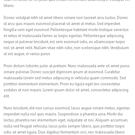
libero.
Donec volutpat nibh sit amet libero ornare non laoreet arcu luctus. Donec
id arcu quis mauris euismod placerat sit amet ut metus. Sed imperdiet
fringilla sem eget euismod. Pellentesque habitant morbi tristique senectus
et netus et malesuada fames ac turpis egestas. Pellentesque adipiscing,
neque ut pulvinar tincidunt, est sem euismod odio, eu ullamcorper turpis
nisl sit amet velit. Nullam vitae nibh odio, non scelerisque nibh. Vestibulum
ut est augue, in varius purus.
Proin dictum lobortis justo at pretium. Nunc malesuada ante sit amet purus
ornare pulvinar. Donec suscipit dignissim ipsum at euismod. Curabitur
malesuada lorem sed metus adipiscing in vehicula quam commodo. Sed
porttitor elementum elementum. Proin eu ligula eget leo consectetur
sodales et non mauris. Lorem ipsum dolor sit amet, consectetur adipiscing
elit.
Nunc tincidunt, elit non cursus euismod, lacus augue ornare metus, egestas
imperdiet nulla nisl quis mauris. Suspendisse a pharetra urna. Morbi dui
lectus, pharetra nec elementum eget, vulputate ut nisi. Aliquam accumsan,
nulla sed feugiat vehicula, lacus justo semper libero, quis porttitor turpis
odio sit amet ligula. Duis dapibus fermentum orci, nec malesuada libero