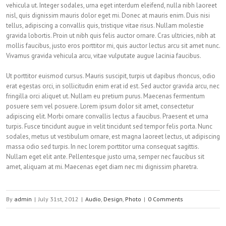
vehicula ut. Integer sodales, urna eget interdum eleifend, nulla nibh laoreet
nisl, quis dignissim mauris dolor eget mi. Donec at mauris enim. Duis nisi
tellus, adipiscing a convallis quis, tristique vitae risus. Nullam molestie
gravida lobortis. Proin ut nibh quis felis auctor ornare. Cras ultricies, nibh at
mollis faucibus, justo eros porttitor mi, quis auctor lectus arcu sit amet nunc.
Vivamus gravida vehicula arcu, vitae vulputate augue lacinia faucibus.
Ut porttitor euismod cursus. Mauris suscipit, turpis ut dapibus rhoncus, odio
erat egestas orci, in sollicitudin enim erat id est. Sed auctor gravida arcu, nec
fringilla orci aliquet ut. Nullam eu pretium purus. Maecenas fermentum
posuere sem vel posuere. Lorem ipsum dolor sit amet, consectetur
adipiscing elit. Morbi ornare convallis lectus a faucibus. Praesent et urna
turpis. Fusce tincidunt augue in velit tincidunt sed tempor felis porta. Nunc
sodales, metus ut vestibulum ornare, est magna laoreet lectus, ut adipiscing
massa odio sed turpis. In nec lorem porttitor urna consequat sagittis.
Nullam eget elit ante. Pellentesque justo urna, semper nec faucibus sit
amet, aliquam at mi. Maecenas eget diam nec mi dignissim pharetra.
By
admin
|
July 31st, 2012
|
Audio
,
Design
,
Photo
|
0 Comments